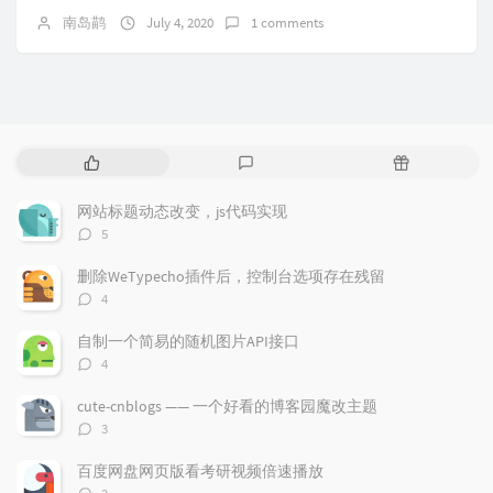
南岛鹋
July 4, 2020
1 comments
P
L
R
o
a
a
p
t
n
网站标题动态改变，js代码实现
u
e
d
评
5
l
s
o
论
a
t
m
数：
删除WeTypecho插件后，控制台选项存在残留
r
c
a
评
4
a
o
r
论
r
数：
m
t
自制一个简易的随机图片API接口
t
m
i
评
4
i
e
c
论
数：
c
n
l
cute-cnblogs —— 一个好看的博客园魔改主题
l
t
e
评
3
e
论
s
s
数：
s
百度网盘网页版看考研视频倍速播放
评