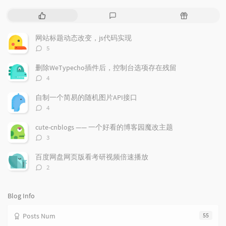
P
L
R
o
a
a
p
t
n
网站标题动态改变，js代码实现
u
e
d
评
5
l
s
o
论
a
t
m
数：
删除WeTypecho插件后，控制台选项存在残留
r
c
a
评
4
a
o
r
论
r
数：
m
t
自制一个简易的随机图片API接口
t
m
i
评
4
i
e
c
论
数：
c
n
l
cute-cnblogs —— 一个好看的博客园魔改主题
l
t
e
评
3
e
论
s
s
数：
s
百度网盘网页版看考研视频倍速播放
评
2
论
数：
Blog Info
Posts Num
55