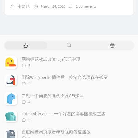
南岛鹋
March 24, 2020
1 comments
P
L
R
o
a
a
p
t
n
网站标题动态改变，js代码实现
u
e
d
评
5
l
s
o
论
a
t
m
数：
删除WeTypecho插件后，控制台选项存在残留
r
c
a
评
4
a
o
r
论
r
数：
m
t
自制一个简易的随机图片API接口
t
m
i
评
4
i
e
c
论
数：
c
n
l
cute-cnblogs —— 一个好看的博客园魔改主题
l
t
e
评
3
e
论
s
s
数：
s
百度网盘网页版看考研视频倍速播放
评