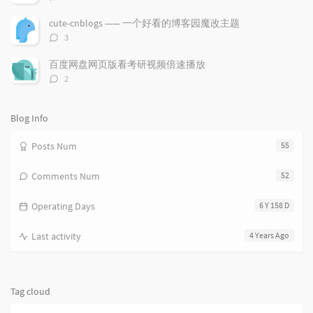
i
e
c
论
数：
c
n
l
cute-cnblogs —— 一个好看的博客园魔改主题
l
t
e
评
3
e
论
s
s
数：
s
百度网盘网页版看考研视频倍速播放
评
2
论
数：
Blog Info
Posts Num
55
Comments Num
52
Operating Days
6 Y 158 D
Last activity
4 Years Ago
Tag cloud