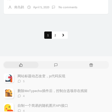
南岛鹋
April 5, 2020
No comments
1
2
P
L
R
o
a
a
p
t
n
网站标题动态改变，js代码实现
u
e
d
评
5
l
s
o
论
a
t
m
数：
删除WeTypecho插件后，控制台选项存在残留
r
c
a
评
4
a
o
r
论
r
数：
m
t
自制一个简易的随机图片API接口
t
m
i
评
4